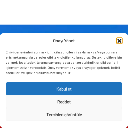
Onayı Yönet
En iyi deneyimleri sunmak için, cihaz bilgilerini saklamak ve/veya bunlara
erişmek amacıyla çerezler gibi teknolojiler kullanıyoruz. Bu teknolojilere izin
vermek, bu sitedeki tarama davranışı veya benzersiz kimlikler gibi verileri
işlememize izin verecektir. Onay vermemek veya onayı geri çekmek, belirli
özellikleri ve işlevleri olumsuz etkileyebilir.
Kabul et
ITINERARIES
GUIDES
Reddet
Blue Cruise Turkey
About Turkey
Gulet Charter
About Greece
Tercihleri görüntüle
Blue Voyage Turkey
About Croatia
REQUEST A QUOTE
Gulet Greek Islands
About Italy