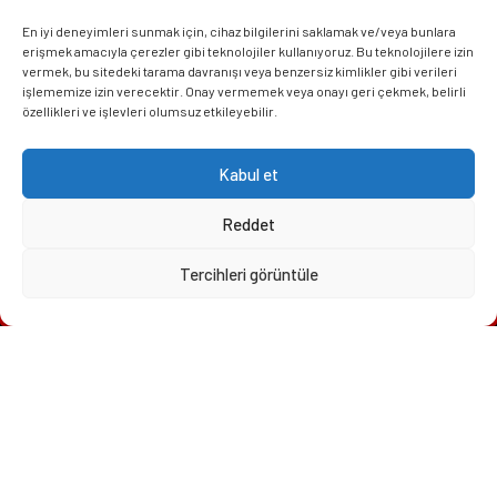
En iyi deneyimleri sunmak için, cihaz bilgilerini saklamak ve/veya bunlara
erişmek amacıyla çerezler gibi teknolojiler kullanıyoruz. Bu teknolojilere izin
vermek, bu sitedeki tarama davranışı veya benzersiz kimlikler gibi verileri
işlememize izin verecektir. Onay vermemek veya onayı geri çekmek, belirli
özellikleri ve işlevleri olumsuz etkileyebilir.
Kabul et
Reddet
Tercihleri görüntüle
REQUEST A QUOTE