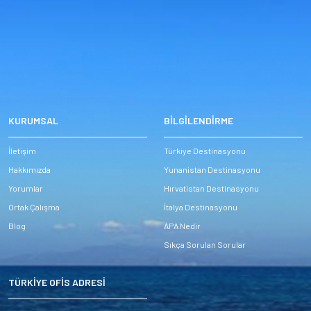
KURUMSAL
BİLGİLENDİRME
İletişim
Türkiye Destinasyonu
Hakkımızda
Yunanistan Destinasyonu
Yorumlar
Hırvatistan Destinasyonu
Ortak Çalışma
İtalya Destinasyonu
Blog
APA Nedir
Sıkça Sorulan Sorular
TÜRKİYE OFİS ADRESİ