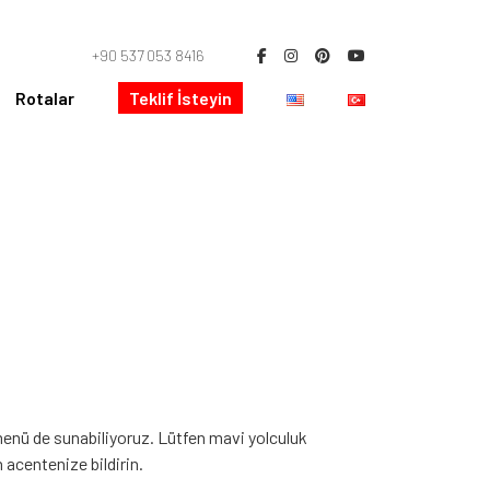
+90 537 053 8416
Rotalar
Teklif İsteyin
r menü de sunabiliyoruz. Lütfen mavi yolculuk
acentenize bildirin.