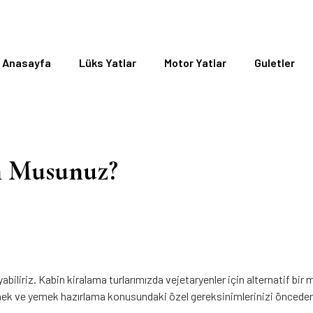
Anasayfa
Lüks Yatlar
Motor Yatlar
Guletler
n Musunuz?
yabiliriz. Kabin kiralama turlarımızda vejetaryenler için alternatif bi
mek ve yemek hazırlama konusundaki özel gereksinimlerinizi önceden 