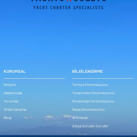
KURUMSAL
BİLGİLENDİRME
İletişim
Türkiye Destinasyonu
Hakkımızda
Yunanistan Destinasyonu
Yorumlar
Hırvatistan Destinasyonu
Ortak Çalışma
İtalya Destinasyonu
Blog
APA Nedir
Sıkça Sorulan Sorular