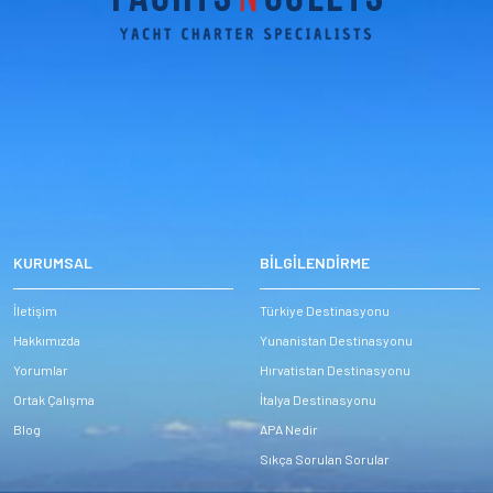
KURUMSAL
BİLGİLENDİRME
İletişim
Türkiye Destinasyonu
Hakkımızda
Yunanistan Destinasyonu
Yorumlar
Hırvatistan Destinasyonu
Ortak Çalışma
İtalya Destinasyonu
Blog
APA Nedir
Sıkça Sorulan Sorular