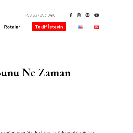
+90 537 053 8416
Rotalar
Teklif İsteyin
, Bunu Ne Zaman
ize göndereceğiz. Bu tutar, ilk ödemenizle birlikte