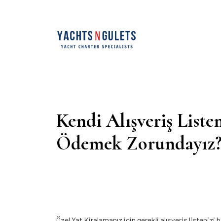
Kendi Alışveriş List
Ödemek Zorundayız
Özel Yat Kiralamanız için gerekli alışveriş listeniz