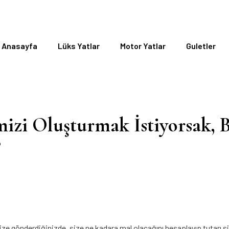
Anasayfa
Lüks Yatlar
Motor Yatlar
Guletler
emizi Oluşturmak İstiyorsak
?
i bize gönderdiğinizde, size ne kadara mal olacağını hesaplayıp tutarı s