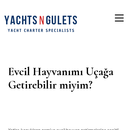
Evcil Hayvanımı Uçağa
Getirebilir miyim?
Yatlar, konukların gemiye evcil hayvan getirmelerine çeşitli