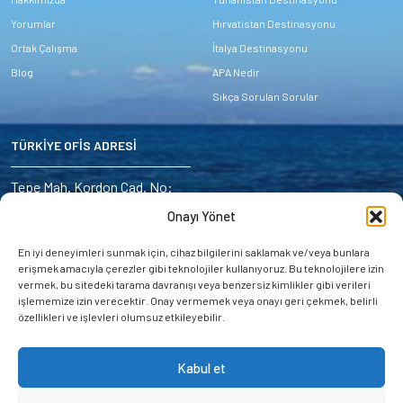
Yorumlar
Hırvatistan Destinasyonu
Ortak Çalışma
İtalya Destinasyonu
Blog
APA Nedir
Sıkça Sorulan Sorular
TÜRKİYE OFİS ADRESİ
Address:
Tepe Mah. Kordon Cad. No:
6/4 Marmaris – Turkey
Onayı Yönet
E-mail:
En iyi deneyimleri sunmak için, cihaz bilgilerini saklamak ve/veya bunlara
miryayachting@gmail.com
erişmek amacıyla çerezler gibi teknolojiler kullanıyoruz. Bu teknolojilere izin
vermek, bu sitedeki tarama davranışı veya benzersiz kimlikler gibi verileri
GSM and WhatsApp:
+90 537 053 8416
işlememize izin verecektir. Onay vermemek veya onayı geri çekmek, belirli
GSM and WhatsApp:
özellikleri ve işlevleri olumsuz etkileyebilir.
+90 544 878 4852
Kabul et