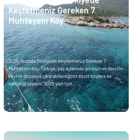
Keşfetmeniz Gereken 7
Muhteşem Koy
2025 Yazında Türkiye’de Keşfetmeniz Gereken 7
Muhteşem Koy Türkiye, yaz aylarında güneşin ve denizin
keyfini doyasıya çıkarabileceğiniz eşsiz koylara ev
sahipliği yapıyor. 2025 yazı için..