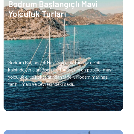
Bodrum Başlangıçlı Mavi
Yolculuk Turları
Bodrum Başlangıçlı Mavi Yolculuk Turları Ege'nin
kalbinde yer alan Bodrum, Türkiye’nin en popüler mavi
yolculuk çıkış noktalarından biridir. Modern marinası,
tarihi limanı ve çevresindeki saklı..