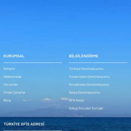
KURUMSAL
BİLGİLENDİRME
İletişim
Türkiye Destinasyonu
Hakkımızda
Yunanistan Destinasyonu
Yorumlar
Hırvatistan Destinasyonu
Ortak Çalışma
İtalya Destinasyonu
Blog
APA Nedir
Sıkça Sorulan Sorular
TÜRKİYE OFİS ADRESİ